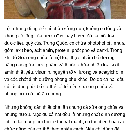
Lộc nhung dùng để chỉ phần sừng non, không có lông và
không có lông của hươu đực hay hươu đỏ, là một loại
dược liệu quý của Trung Quốc, có chứa photpholipit, nhựa
gôm, axit béo, axit amin, protein, phốt pho và canxi. Trong
khi đó Sữa ong chúa là một loại thực phẩm bổ dưỡng
nâng cao giữa thực phẩm và thuốc, chứa nhiều loại axit
amin thiết yếu, vitamin, nguyên tố vi lượng và acetylcholin
và các chất dinh dưỡng phong phú khác. Do đó cả hai đều
có tác dụng bồi bổ cơ thể rất tốt nên sữa ong chúa và
nhung hưu có thể ăn chung.
Nhưng không cần thiết phải ăn chung cả sữa ong chúa và
nhung hươu. Mặc dù cả hai đều là những chất dinh dưỡng
tốt, có tác dụng bồi bổ cơ thể rất mạnh, có thể điều hòa các
chức năng của cơ thể theo nhiều cách. Nếu chỉ dùng để