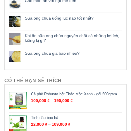
Các món ăn với bột mè đen
Sữa ong chúa uống lúc nào tốt nhất?
Khi ăn sữa ong chúa nguyên chất có những lợi ích,
kiêng kị gì?
Sữa ong chúa giá bao nhiêu?
CÓ THỂ BẠN SẼ THÍCH
Cà phê Robusta bột Thảo Mộc Xanh - gói 500gram
100,000
₫
–
190,000
₫
Tinh dầu bạc hà
22,000
₫
–
109,000
₫