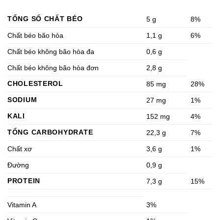
TỔNG SỐ CHẤT BÉO
5 g
8%
Chất béo bão hòa
1,1 g
6%
Chất béo không bão hòa đa
0,6 g
Chất béo không bão hòa đơn
2,8 g
CHOLESTEROL
85 mg
28%
SODIUM
27 mg
1%
KALI
152 mg
4%
TỔNG CARBOHYDRATE
22,3 g
7%
Chất xơ
3,6 g
1%
Đường
0,9 g
PROTEIN
7,3 g
15%
Vitamin A
3%