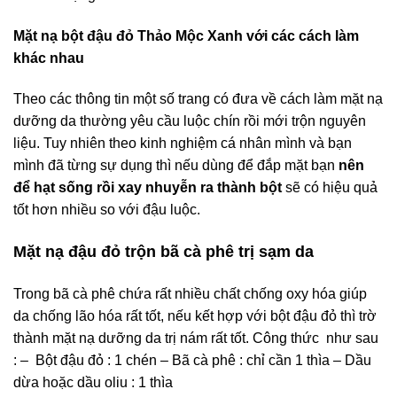
Mặt nạ bột đậu đỏ Thảo Mộc Xanh với các cách làm
khác nhau
Theo các thông tin một số trang có đưa về cách làm mặt nạ
dưỡng da thường yêu cầu luộc chín rồi mới trộn nguyên
liệu. Tuy nhiên theo kinh nghiệm cá nhân mình và bạn
mình đã từng sự dụng thì nếu dùng để đắp mặt bạn
nên
để hạt sống rồi xay nhuyễn ra thành bột
sẽ có hiệu quả
tốt hơn nhiều so với đậu luộc.
Mặt nạ đậu đỏ trộn bã cà phê trị sạm da
Trong bã cà phê chứa rất nhiều chất chống oxy hóa giúp
da chống lão hóa rất tốt, nếu kết hợp với bột đậu đỏ thì trờ
thành mặt nạ dưỡng da trị nám rất tốt. Công thức như sau
: – Bột đậu đỏ : 1 chén – Bã cà phê : chỉ cần 1 thìa – Dầu
dừa hoặc dầu oliu : 1 thìa