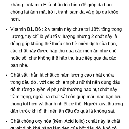
kháng , Vitamin E là nhân tố chính để giúp da bạn
chống lại ánh mặt trời , tránh sạm da và giúp da khỏe
hơn.
Vitamin B1, B6 : 2 vitamin này chứa tới 18% tổng trọng
lượng, tuy chỉ là yếu tố vi lượng nhưng 2 chất này là
đóng góp không thể thiếu cho hệ miễn dịch của bạn,
các chất này được hấp thu qua các món ăn như chè
hoăc sôi chứ không thể hấp thụ trực tiếp qua da các
bạn nhé.
Chất sắt : hẳn là chất có hàm lượng cao nhất chứa
trong đậu đỏ , với các chị em phụ nữ thì nên dùng đậu
đỏ thường xuyền vì phụ nữ thường hao hụt chất này
trầm trọng, ngoài ra chất sắt còn giúp máu não bạn lưu
thông tốt hơn và thanh nhiệt cơ thể. Người xưa thường
dặn trước khi đi thi nên ăn đậu đỏ quả là không sai.
Chất chống oxy hóa (kẽm, Acid folic) : chất này là chất
quyết định khả năng làm đẹp của bột đậu đỏ, khó có