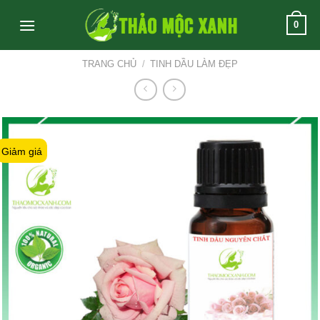
Skip
0
to
content
TRANG CHỦ
/
TINH DẦU LÀM ĐẸP
Giảm giá