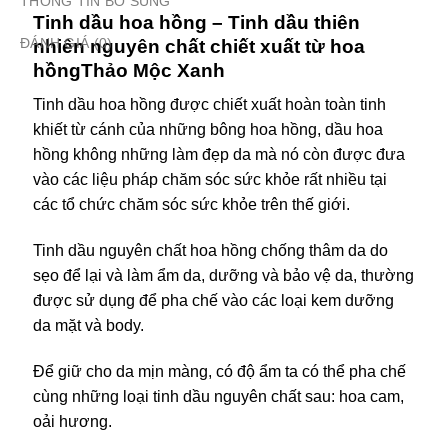
THÔNG TIN BỔ SUNG
Tinh dầu hoa hồng – Tinh dầu thiên
ĐÁNH GIÁ (0)
nhiên nguyên chất chiết xuất từ hoa
hồngThảo Mộc Xanh
Tinh dầu hoa hồng được chiết xuất hoàn toàn tinh
khiết từ cánh của những bông hoa hồng, dầu hoa
hồng không những làm đẹp da mà nó còn được đưa
vào các liệu pháp chăm sóc sức khỏe rất nhiều tại
các tổ chức chăm sóc sức khỏe trên thế giới.
Tinh dầu nguyên chất hoa hồng chống thâm da do
sẹo để lại và làm ẩm da, dưỡng và bảo vệ da, thường
được sử dụng để pha chế vào các loại kem dưỡng
da mặt và body.
Để giữ cho da mịn màng, có độ ẩm ta có thể pha chế
cùng những loại tinh dầu nguyên chất sau: hoa cam,
oải hương.