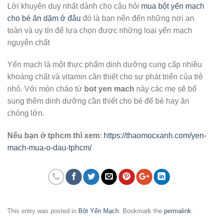
Lời khuyên duy nhất dành cho câu hỏi
mua bột yến mạch
cho bé ăn dặm ở đâu
đó là bạn nên đến những nơi an
toàn và uy tín để lựa chọn được những loại yến mạch
nguyên chất
Yến mạch là một thực phẩm dinh dưỡng cung cấp nhiều
khoáng chất và vitamin cần thiết cho sự phát triển của trẻ
nhỏ. Với món cháo từ
bot yen mach
này các mẹ sẽ bổ
sung thêm dinh dưỡng cần thiết cho bé để bé hay ăn
chóng lớn.
Nếu bạn ở tphcm thì xem
:
https://thaomocxanh.com/yen-
mach-mua-o-dau-tphcm/
This entry was posted in
Bột Yến Mạch
. Bookmark the
permalink
.