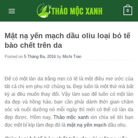
Skip
0
to
content
Mặt nạ yến mạch dầu oliu loại bỏ tế
bào chết trên da
Posted on
5 Tháng Ba, 2016
by
Michi Tran
Để có một làn da trắng mịn có lẽ là một điều mơ ước của
tất cả chị em phụ nữ chúng ta. Đẹp luôn là một thứ mà bất
kỳ ai đều muốn thay đổi. Vậy làm sao để luôn có một làn
da đẹp và hồng hào, bạn cần phải dành thời gian chăm
sóc và nuôi dưỡng nó mỗi ngày thì mới có thể có làn da
đẹp được. Hôm nay,
Thảo mộc xanh
xin chia sẻ tới bạn
đọc một bí kíp làm đẹp đó là
mặt nạ yến mạch
dầu oliu.