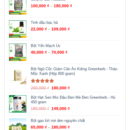
100,000
₫
–
190,000
₫
Tinh dầu bạc hà
22,000
₫
–
109,000
₫
Bột Yến Mạch Úc
40,000
₫
–
70,000
₫
Bột Ngũ Cốc Giảm Cân Ăn Kiêng Greenherb - Thảo
Mộc Xanh (Hộp 800 gram)
Được xếp
200,000
₫
180,000
₫
hạng
5.00
5
sao
Bột Hạt Sen Mix Đậu Đen Mè Đen Greenherb - Hủ
450 gram
190,000
₫
149,000
₫
Bột gạo lứt mè đen nguyên chất
65,000
₫
–
180,000
₫