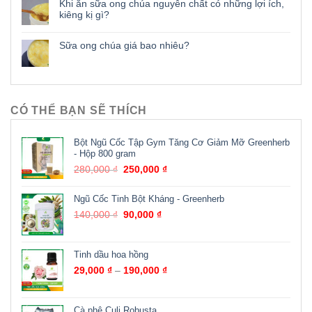
Khi ăn sữa ong chúa nguyên chất có những lợi ích,
kiêng kị gì?
Sữa ong chúa giá bao nhiêu?
CÓ THỂ BẠN SẼ THÍCH
Bột Ngũ Cốc Tập Gym Tăng Cơ Giảm Mỡ Greenherb
- Hộp 800 gram
280,000
₫
250,000
₫
Ngũ Cốc Tinh Bột Kháng - Greenherb
140,000
₫
90,000
₫
Tinh dầu hoa hồng
29,000
₫
–
190,000
₫
Cà phê Culi Robusta