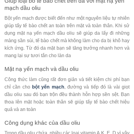
Giúp loại bỏ tế bào chết trên da với mặt nạ yến
mạch dầu oliu
Bột yến mạch được biết đến như một nguyên liệu tự nhiên
giúp tẩy tế bào chết an toàn trên mặt và toàn thân. Khi sử
dụng mặt nạ yến mạch dầu oliu sẽ giúp da lấy đi những
màng sần sùi, tế bào chết mà không làm cho da bị khô hay
kích ứng. Từ đó da mặt bạn sẽ tăng trưởng nhanh hơn và
mang lại sự tươi tắn cho làn da
Mặt nạ yến mạch và dầu oliu
Công thức làm cũng rất đơn giản và tiết kiệm chi phí bạn
chỉ cần cho
bột yến mạch
, đường và tiếp đó là vài giọt
dầu oliu sau đó bạn trộn đều thành hỗn hợp sền sệt. Bạn
thoa lên mặt hoặc toàn thân sẽ giúp tẩy tế bào chết hiệu
quả và an toàn
Công dụng khác của dầu oliu
Trong dầu oliu chứa nhiều các loại vitamin A,K, E, D vì vậy