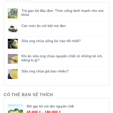
Trà gạo lứt đậu đen: Thức uống lành mạnh cho sức
khỏe
Các món ăn với bột mè đen
Sữa ong chúa uống lúc nào tốt nhất?
Khi ăn sữa ong chúa nguyên chất có những lợi ích,
kiêng kị gì?
Sữa ong chúa giá bao nhiêu?
CÓ THỂ BẠN SẼ THÍCH
Bột gạo lứt mè đen nguyên chất
65,000
₫
–
180,000
₫