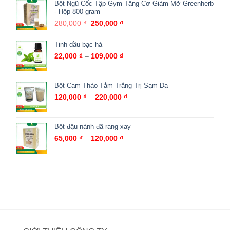
Bột Ngũ Cốc Tập Gym Tăng Cơ Giảm Mỡ Greenherb
- Hộp 800 gram
280,000
₫
250,000
₫
Tinh dầu bạc hà
22,000
₫
–
109,000
₫
Bột Cam Thảo Tắm Trắng Trị Sạm Da
120,000
₫
–
220,000
₫
Bột đậu nành đã rang xay
65,000
₫
–
120,000
₫