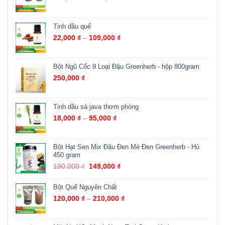
Tinh dầu quế
22,000
₫
–
109,000
₫
Bột Ngũ Cốc 9 Loại Đậu Greenherb - hộp 800gram
250,000
₫
Tinh dầu sả java thơm phòng
18,000
₫
–
95,000
₫
Bột Hạt Sen Mix Đậu Đen Mè Đen Greenherb - Hủ
450 gram
190,000
₫
149,000
₫
Bột Quế Nguyên Chất
120,000
₫
–
210,000
₫