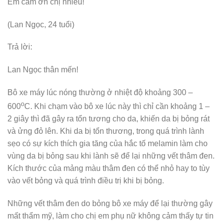
Em cám ơn chị nhiều!
(Lan Ngọc, 24 tuổi)
Trả lời:
Lan Ngọc thân mến!
Bô xe máy lúc nóng thường ở nhiệt độ khoảng 300 –
o
600
C. Khi chạm vào bô xe lúc này thì chỉ cần khoảng 1 –
2 giây thì đã gây ra tổn tương cho da, khiến da bị bỏng rát
và ửng đỏ lên. Khi da bị tổn thương, trong quá trình lành
sẹo có sự kích thích gia tăng của hắc tố melamin làm cho
vùng da bị bỏng sau khi lành sẽ để lại những vết thâm đen.
Kích thước của mảng màu thâm đen có thể nhỏ hay to tùy
vào vết bỏng và quá trình điều trị khi bị bỏng.
Những vết thâm đen do bỏng bô xe máy để lại thường gây
mất thẩm mỹ, làm cho chị em phụ nữ không cảm thấy tự tin