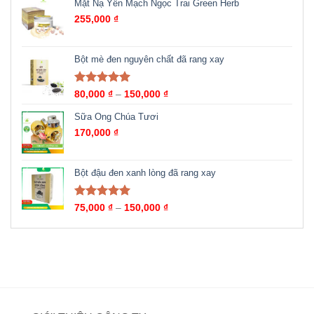
Mặt Nạ Yến Mạch Ngọc Trai Green Herb
255,000
₫
Bột mè đen nguyên chất đã rang xay
Được xếp
80,000
₫
–
150,000
₫
hạng
5.00
5
sao
Sữa Ong Chúa Tươi
170,000
₫
Bột đậu đen xanh lòng đã rang xay
Được xếp
75,000
₫
–
150,000
₫
hạng
5.00
5
sao