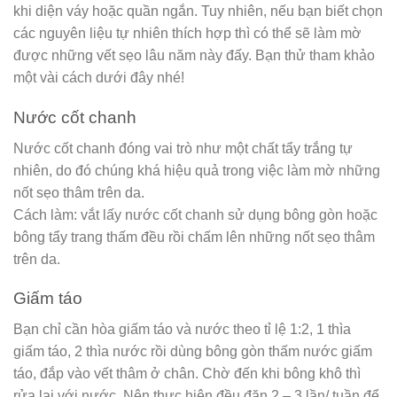
khi diện váy hoặc quần ngắn. Tuy nhiên, nếu bạn biết chọn
các nguyên liệu tự nhiên thích hợp thì có thể sẽ làm mờ
được những vết sẹo lâu năm này đấy. Bạn thử tham khảo
một vài cách dưới đây nhé!
Nước cốt chanh
Nước cốt chanh đóng vai trò như một chất tẩy trắng tự
nhiên, do đó chúng khá hiệu quả trong việc làm mờ những
nốt sẹo thâm trên da.
Cách làm: vắt lấy nước cốt chanh sử dụng bông gòn hoặc
bông tẩy trang thấm đều rồi chấm lên những nốt sẹo thâm
trên da.
Giấm táo
Bạn chỉ cần hòa giấm táo và nước theo tỉ lệ 1:2, 1 thìa
giấm táo, 2 thìa nước rồi dùng bông gòn thấm nước giấm
táo, đắp vào vết thâm ở chân. Chờ đến khi bông khô thì
rửa lại với nước. Nên thực hiện đều đặn 2 – 3 lần/ tuần để