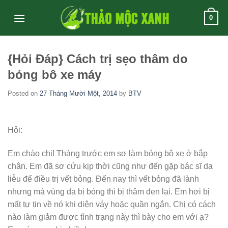
Skip
0
to
content
{Hỏi Đáp} Cách trị sẹo thâm do
bỏng bô xe máy
Posted on
27 Tháng Mười Một, 2014
by
BTV
Hỏi:
Em chào chị! Tháng trước em sơ làm bỏng bô xe ở bắp
chân. Em đã sơ cứu kịp thời cũng như đến gặp bác sĩ da
liễu để điều trị vết bỏng. Đến nay thì vết bỏng đã lành
nhưng mà vùng da bị bỏng thì bị thâm đen lại. Em hơi bị
mất tự tin về nó khi diện váy hoặc quần ngắn. Chị có cách
nào làm giảm được tình trạng này thì bày cho em với ạ?