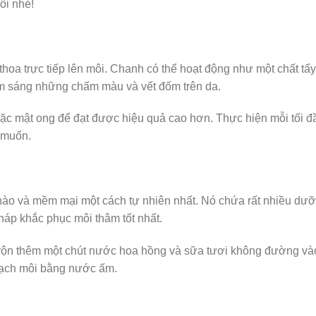
ôi nhé!
hoa trực tiếp lên môi. Chanh có thể hoạt động như một chất tẩy
m sáng những chấm màu và vết đốm trên da.
ặc mật ong để đạt được hiệu quả cao hơn. Thực hiện mỗi tối đ
 muốn.
 hào và mềm mại một cách tự nhiên nhất. Nó chứa rất nhiều dư
háp khắc phục môi thâm tốt nhất.
 trộn thêm một chút nước hoa hồng và sữa tươi không đường và
 sạch môi bằng nước ấm.