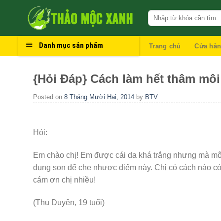
Skip
to
content
Danh mục sản phẩm
Trang chủ
Cửa hà
{Hỏi Đáp} Cách làm hết thâm môi
Posted on
8 Tháng Mười Hai, 2014
by
BTV
Hỏi:
Em chào chị! Em được cái da khá trắng nhưng mà môi
dụng son để che nhược điểm này. Chị có cách nào có 
cám ơn chị nhiều!
(Thu Duyên, 19 tuổi)