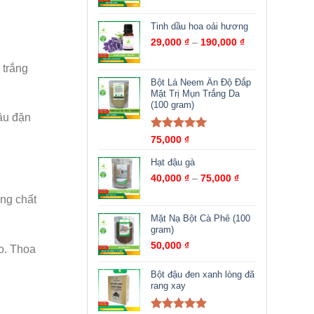
Tinh dầu hoa oải hương
29,000
₫
–
190,000
₫
 trắng
Bột Lá Neem Ấn Độ Đắp
Mặt Trị Mụn Trắng Da
(100 gram)
ầu đặn
Được xếp
75,000
₫
hạng
5.00
5
sao
Hạt đậu gà
40,000
₫
–
75,000
₫
ỡng chất
Mặt Nạ Bột Cà Phê (100
gram)
50,000
₫
o. Thoa
Bột đậu đen xanh lòng đã
rang xay