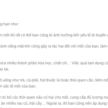
ng hạn như:
m môi thì rất có thể bạn cũng bị ảnh hưởng bởi yếu tố di truyền 
ánh nắng mặt trời cũng gây ra tác hại đối với môi của bạn, làm
hứa nhiều thành phần hóa học, chất chì… Việc quá lạm dụng c
 lại.
 uống như trà, cà phê, hút thuốc lá hoặc thói quen cắn, liếm mô
 sắc tố môi của bạn.
n từ bỏ các thói quen xấu có hại cho môi, cung cấp đủ lượng n
ăn nhiều rau củ, trái cây… Ngoài ra, thì bạn cũng nên áp dụng