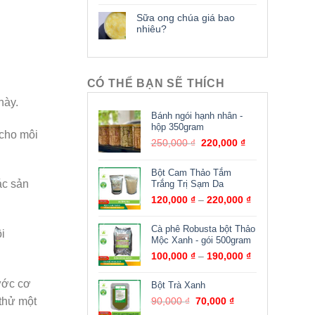
Sữa ong chúa giá bao
nhiêu?
CÓ THỂ BẠN SẼ THÍCH
này.
Bánh ngói hạnh nhân -
hộp 350gram
 cho môi
250,000
₫
220,000
₫
Bột Cam Thảo Tắm
ác sản
Trắng Trị Sạm Da
120,000
₫
–
220,000
₫
Cà phê Robusta bột Thảo
i
Mộc Xanh - gói 500gram
100,000
₫
–
190,000
₫
ước cơ
Bột Trà Xanh
 thử một
90,000
₫
70,000
₫