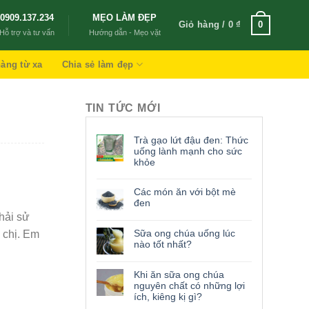
0909.137.234
MẸO LÀM ĐẸP
Giỏ hàng /
0
₫
0
Hỗ trợ và tư vấn
Hướng dẫn - Mẹo vặt
àng từ xa
Chia sẻ làm đẹp
TIN TỨC MỚI
Trà gạo lứt đậu đen: Thức
uống lành mạnh cho sức
khỏe
Các món ăn với bột mè
đen
hải sử
Sữa ong chúa uống lúc
 chị. Em
nào tốt nhất?
Khi ăn sữa ong chúa
nguyên chất có những lợi
ích, kiêng kị gì?