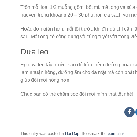
Trộn mỗi loại 1/2 muỗng gồm: bột mì, mật ong và sữa
nguyên trong khoảng 20 – 30 phút rồi rửa sạch với n
Hoặc đơn giản hơn, mỗi tối trước khi đi ngủ chỉ cần lấ
sau. Mật ong có công dụng vô cùng tuyệt vời trong v
Dưa leo
Ép dưa leo lấy nước, sau đó trộn thêm đường hoặc s
làm nhuận hồng, dưỡng ẩm cho da mặt mà còn phát huy
giúp đôi môi hồng hơn.
Chúc bạn có thể chăm sóc đôi môi mình thật tốt nhé!
This entry was posted in
Hỏi Đáp
. Bookmark the
permalink
.