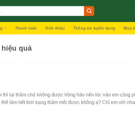
ng
Thanh toán
Giới thiệu
Thông tin tuyển dụng
Mua h
 hiệu quả
 thì lại thâm chứ không được hồng hào nên lúc nào em cũng p
thể làm hết tình trạng thâm môi được không ạ? Chỉ em với nha