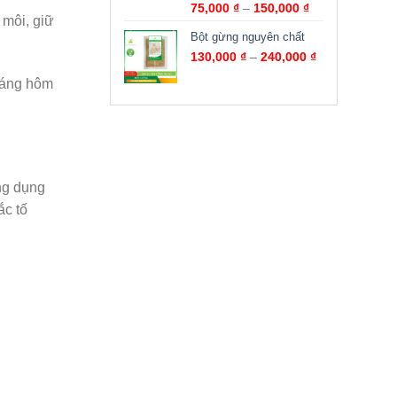
Được xếp
75,000
₫
–
150,000
₫
 môi, giữ
hạng
5.00
5
sao
Bột gừng nguyên chất
130,000
₫
–
240,000
₫
 sáng hôm
ng dụng
ắc tố