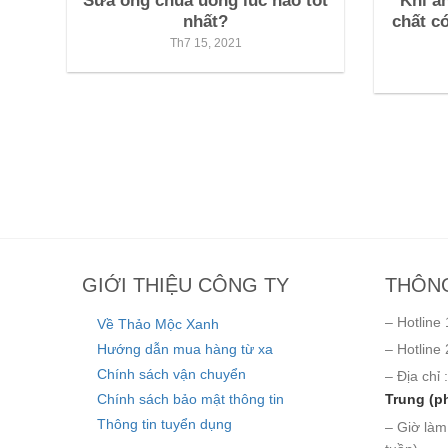
Sữa ong chúa uống lúc nào tốt
Khi ă
nhất?
chất có
Th7 15, 2021
GIỚI THIỆU CÔNG TY
THÔNG
– Hotline 
Về Thảo Mộc Xanh
Hướng dẫn mua hàng từ xa
– Hotline 
Chính sách vận chuyển
– Địa chỉ :
Chính sách bảo mật thông tin
Trung (p
Thông tin tuyển dụng
– Giờ làm