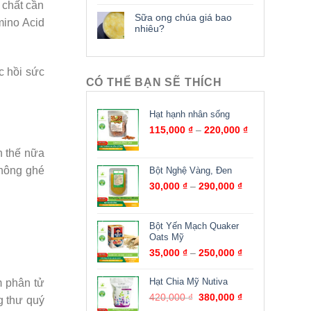
 chất cần
Sữa ong chúa giá bao
mino Acid
nhiêu?
c hồi sức
CÓ THỂ BẠN SẼ THÍCH
Hạt hạnh nhân sống
115,000
₫
–
220,000
₫
n thế nữa
không ghé
Bột Nghệ Vàng, Đen
30,000
₫
–
290,000
₫
Bột Yến Mạch Quaker
Oats Mỹ
35,000
₫
–
250,000
₫
Hạt Chia Mỹ Nutiva
m phân tử
420,000
₫
380,000
₫
g thư quý