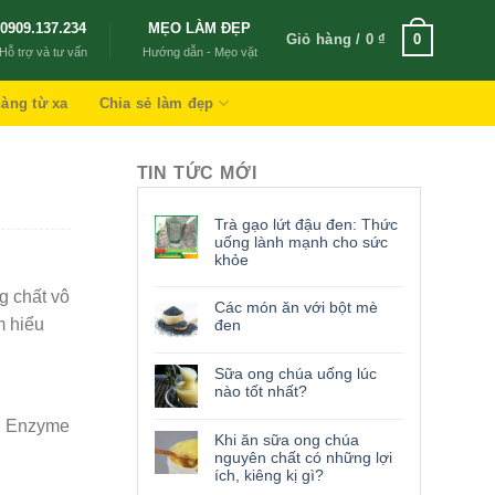
0909.137.234
MẸO LÀM ĐẸP
Giỏ hàng /
0
₫
0
Hỗ trợ và tư vấn
Hướng dẫn - Mẹo vặt
àng từ xa
Chia sẻ làm đẹp
TIN TỨC MỚI
Trà gạo lứt đậu đen: Thức
uống lành mạnh cho sức
khỏe
g chất vô
Các món ăn với bột mè
m hiểu
đen
Sữa ong chúa uống lúc
nào tốt nhất?
n, Enzyme
Khi ăn sữa ong chúa
nguyên chất có những lợi
ích, kiêng kị gì?