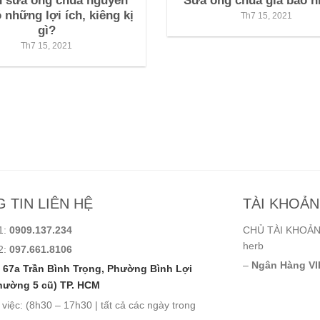
n sữa ong chúa nguyên
Sữa ong chúa giá bao n
 những lợi ích, kiêng kị
Th7 15, 2021
gì?
Th7 15, 2021
 TIN LIÊN HỆ
TÀI KHOẢ
1:
0909.137.234
CHỦ TÀI KHOẢN:
herb
2:
097.661.8106
–
Ngân Hàng VI
67a Trần Bình Trọng, Phường Bình Lợi
hường 5 cũ) TP. HCM
 việc: (8h30 – 17h30 | tất cả các ngày trong