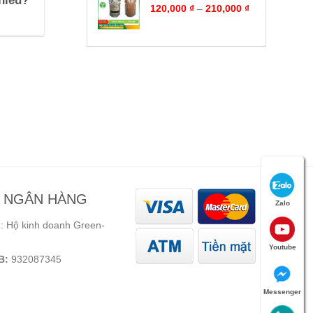
hiêu?
120,000
₫
–
210,000
₫
N NGÂN HÀNG
Zalo
 Hộ kinh doanh Green-
Youtube
B:
932087345
Messenger