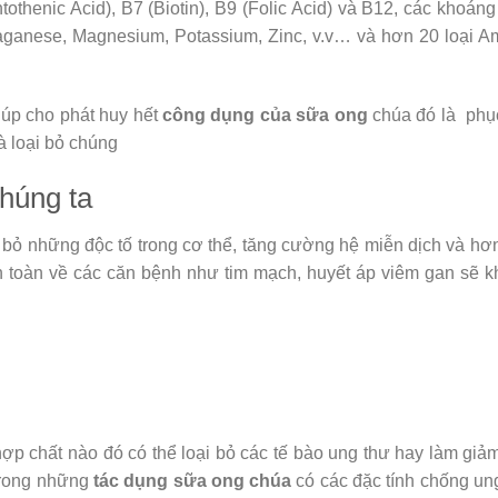
tothenic Acid), B7 (Biotin), B9 (Folic Acid) và B12, các khoáng
aganese, Magnesium, Potassium, Zinc, v.v… và hơn 20 loại A
giúp cho phát huy hết
công dụng của sữa ong
chúa đó là phụ
à loại bỏ chúng
húng ta
 bỏ những độc tố trong cơ thể, tăng cường hệ miễn dịch và hơ
n toàn về các căn bệnh như tim mạch, huyết áp viêm gan sẽ 
p chất nào đó có thể loại bỏ các tế bào ung thư hay làm giả
 trong những
tác dụng sữa ong chúa
có các đặc tính chống un