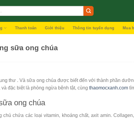
ng
Thanh toán
Giới thiệu
Thông tin tuyển dụng
Mua h
ong sữa ong chúa
 ung thư . Và sữa ong chúa được biết đến với thành phần dưỡn
a và đặc biệt là phòng ngừa bệnh tật, cùng
thaomocxanh.com
tì
 sữa ong chúa
 chú chứa các loại vitamin, khoáng chất, axit amin. Collage