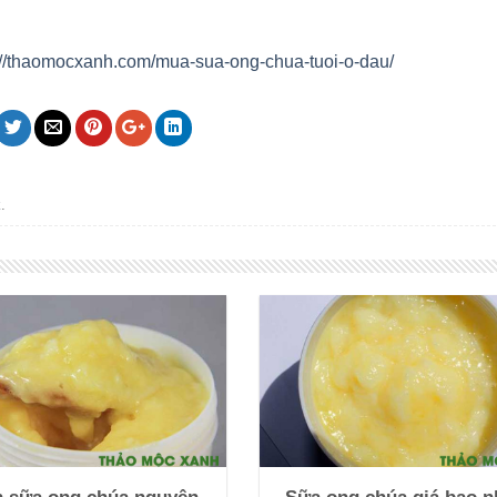
://thaomocxanh.com/mua-sua-ong-chua-tuoi-o-dau/
k
.