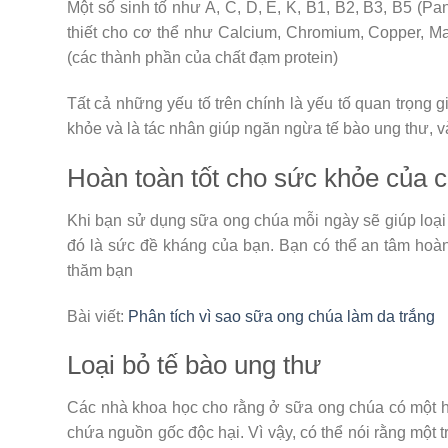
Một số sinh tố như A, C, D, E, K, B1, B2, B3, B5 (Pan
thiết cho cơ thể như Calcium, Chromium, Copper, M
(các thành phần của chất đạm protein)
Tất cả những yếu tố trên chính là yếu tố quan trọng 
khỏe và là tác nhân giúp ngăn ngừa tế bào ung thư, v
Hoàn toàn tốt cho sức khỏe của c
Khi bạn sử dụng sữa ong chúa mỗi ngày sẽ giúp loại
đó là sức đề kháng của bạn. Bạn có thể an tâm hoà
thăm bạn
Bài viết:
Phân tích vì sao sữa ong chúa làm da trắng
Loại bỏ tế bào ung thư
Các nhà khoa học cho rằng ở sữa ong chúa có một hợ
chứa nguồn gốc độc hại. Vì vậy, có thể nói rằng một