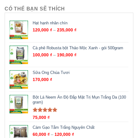
CÓ THỂ BẠN SẼ THÍCH
Hạt hạnh nhân chín
120,000
₫
–
235,000
₫
Cà phê Robusta bột Thảo Mộc Xanh - gói 500gram
100,000
₫
–
190,000
₫
Sữa Ong Chúa Tươi
170,000
₫
Bột Lá Neem Ấn Độ Đắp Mặt Trị Mụn Trắng Da (100
gram)
Được xếp
75,000
₫
hạng
5.00
5
sao
Cám Gạo Tắm Trắng Nguyên Chất
60,000
₫
–
120,000
₫