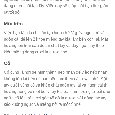
đang nheo mắt lại đấy. Việc này sẽ giúp mắt bạn thư giản
rất tốt đó.
Môi trên
Việc bạn làm là chỉ cần tạo hình chữ V giữa ngón trỏ và
ngón cái để lên 2 khóe miệng tay kia làm bên còn lại. Mắt
hướng lên trên sau đó ấn chặt tay và đẩy ngón tay theo
kiểu miệng đang cười là được nhé.
Cổ
Cổ cũng là nơi dễ hình thành nếp nhăn để việc nếp nhăn
không tồn tại trên cổ bạn nên làm theo cách sau nhé. Đặt
tay dưới vùng cổ và khép chặt ngón tay lại và ngón cái thì
hướng riêng về một bên. Tay kia bạn làm tương tự bắt đầu
ngữa cổ lên trên trời góc 45 độ là được, với động tác tay
kéo xuống ngực và miệng hở ra một tí nhé.