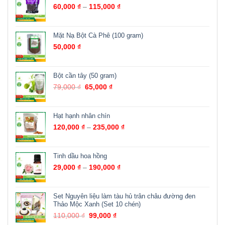
60,000
₫
–
115,000
₫
Mặt Nạ Bột Cà Phê (100 gram)
50,000
₫
Bột cần tây (50 gram)
79,000
₫
65,000
₫
Hạt hạnh nhân chín
120,000
₫
–
235,000
₫
Tinh dầu hoa hồng
29,000
₫
–
190,000
₫
Set Nguyên liệu làm tàu hủ trân châu đường đen
Thảo Mộc Xanh (Set 10 chén)
110,000
₫
99,000
₫