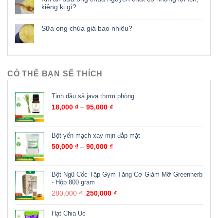
kiêng kị gì?
Sữa ong chúa giá bao nhiêu?
CÓ THỂ BẠN SẼ THÍCH
Tinh dầu sả java thơm phòng
18,000
₫
–
95,000
₫
Bột yến mạch xay mịn đắp mặt
50,000
₫
–
90,000
₫
Bột Ngũ Cốc Tập Gym Tăng Cơ Giảm Mỡ Greenherb
- Hộp 800 gram
280,000
₫
250,000
₫
Hạt Chia Úc