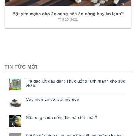
Bột yến mạch cho ăn sáng nên ăn nóng hay ăn lạnh?
Th5 25, 2021
TIN TỨC MỚI
Trà gạo lứt đậu đen: Thức uống lành mạnh cho sức
khỏe
Các món ăn với bột mè đen
Sữa ong chúa uống lúc nào tốt nhất?
Khi ăn sữa ong chúa nguyên chất có những lợi ích,