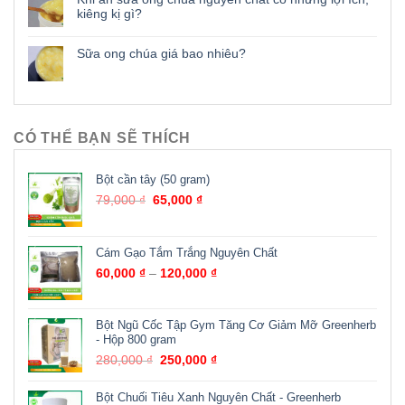
kiêng kị gì?
Sữa ong chúa giá bao nhiêu?
CÓ THỂ BẠN SẼ THÍCH
Bột cần tây (50 gram)
79,000
₫
65,000
₫
Cám Gạo Tắm Trắng Nguyên Chất
60,000
₫
–
120,000
₫
Bột Ngũ Cốc Tập Gym Tăng Cơ Giảm Mỡ Greenherb
- Hộp 800 gram
280,000
₫
250,000
₫
Bột Chuối Tiêu Xanh Nguyên Chất - Greenherb