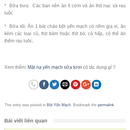
* Bữa trưa: Các bạn nên ăn ít cơm và ăn thịt nạc và rau
luộc
* Bữa tối: Ăn 1 bát cháo bột yến mạch có nêm gia vị, ăn
kèm các loại củ, thịt băm hoặc thịt bò, cá hấp, có thể ăn
thêm rau luộc.
Xem thêm:
Mặt nạ yến mạch sữa tươi
có tác dụng gì ?
This entry was posted in
Bột Yến Mạch
. Bookmark the
permalink
.
Bài viết liên quan