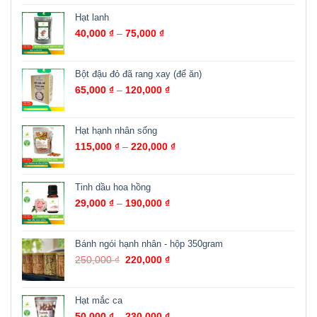
Hạt lanh
40,000
₫
–
75,000
₫
Bột đậu đỏ đã rang xay (để ăn)
65,000
₫
–
120,000
₫
Hạt hạnh nhân sống
115,000
₫
–
220,000
₫
Tinh dầu hoa hồng
29,000
₫
–
190,000
₫
Bánh ngói hạnh nhân - hộp 350gram
250,000
₫
220,000
₫
Hạt mắc ca
50,000
₫
–
230,000
₫