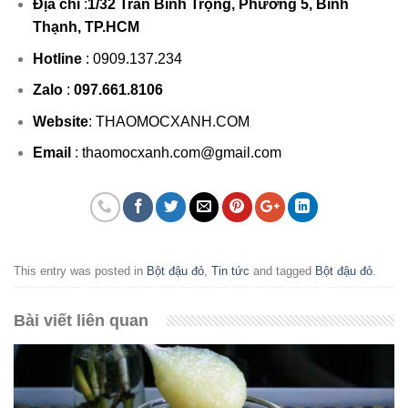
Địa chỉ
:
1/32 Trần Bình Trọng, Phường 5, Bình
Thạnh, TP.HCM
Hotline
:
0909.137.234
Zalo
:
097.661.8106
Website
:
THAOMOCXANH.COM
Email
: thaomocxanh.com@gmail.com
This entry was posted in
Bột đậu đỏ
,
Tin tức
and tagged
Bột đậu đỏ
.
Bài viết liên quan