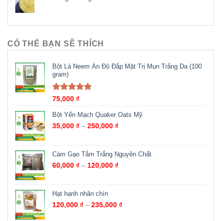
CÓ THỂ BẠN SẼ THÍCH
Bột Lá Neem Ấn Độ Đắp Mặt Trị Mụn Trắng Da (100
gram)
Được xếp
75,000
₫
hạng
5.00
5
sao
Bột Yến Mạch Quaker Oats Mỹ
35,000
₫
–
250,000
₫
Cám Gạo Tắm Trắng Nguyên Chất
60,000
₫
–
120,000
₫
Hạt hạnh nhân chín
120,000
₫
–
235,000
₫