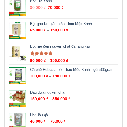
Bột Trà Xanh
90,000
₫
70,000
₫
Bột gạo lứt giảm cân Thảo Mộc Xanh
65,000
₫
–
150,000
₫
Bột mè đen nguyên chất đã rang xay
Được xếp
80,000
₫
–
150,000
₫
hạng
5.00
5
sao
Cà phê Robusta bột Thảo Mộc Xanh - gói 500gram
100,000
₫
–
190,000
₫
Dầu dừa nguyên chất
150,000
₫
–
350,000
₫
Hạt đậu gà
40,000
₫
–
75,000
₫