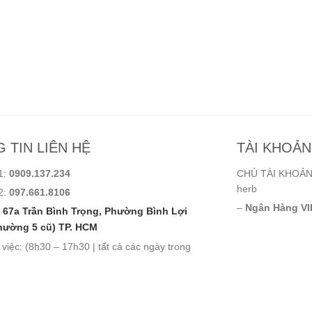
 TIN LIÊN HỆ
TÀI KHOẢ
1:
0909.137.234
CHỦ TÀI KHOẢN:
herb
2:
097.661.8106
–
Ngân Hàng VI
67a Trần Bình Trọng, Phường Bình Lợi
hường 5 cũ) TP. HCM
 việc: (8h30 – 17h30 | tất cả các ngày trong