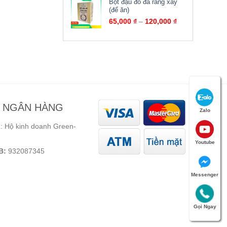
Bột đậu đỏ đã rang xay
(để ăn)
65,000
₫
–
120,000
₫
N NGÂN HÀNG
Zalo
 Hộ kinh doanh Green-
Youtube
B:
932087345
Messenger
Gọi Ngay