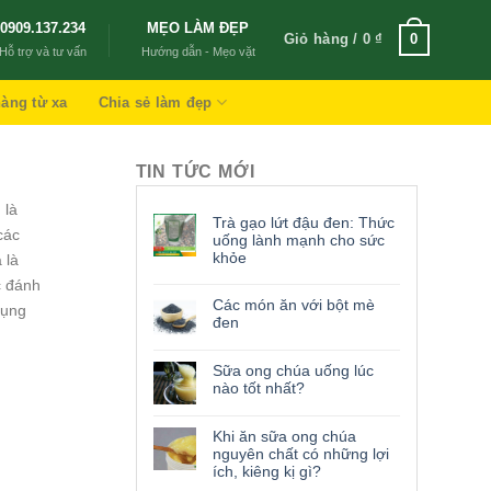
0909.137.234
MẸO LÀM ĐẸP
Giỏ hàng /
0
₫
0
Hỗ trợ và tư vấn
Hướng dẫn - Mẹo vặt
àng từ xa
Chia sẻ làm đẹp
TIN TỨC MỚI
 là
Trà gạo lứt đậu đen: Thức
các
uống lành mạnh cho sức
khỏe
 là
c đánh
Các món ăn với bột mè
dụng
đen
Sữa ong chúa uống lúc
nào tốt nhất?
Khi ăn sữa ong chúa
nguyên chất có những lợi
ích, kiêng kị gì?