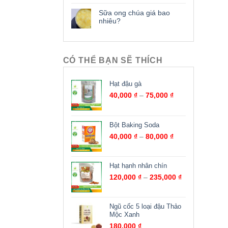
Sữa ong chúa giá bao
nhiêu?
CÓ THỂ BẠN SẼ THÍCH
Hạt đậu gà
40,000
₫
–
75,000
₫
Bột Baking Soda
40,000
₫
–
80,000
₫
Hạt hạnh nhân chín
120,000
₫
–
235,000
₫
Ngũ cốc 5 loại đậu Thảo
Mộc Xanh
180,000
₫