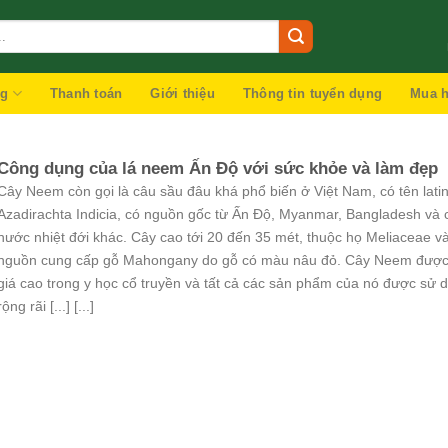
ng
Thanh toán
Giới thiệu
Thông tin tuyển dụng
Mua h
Công dụng của lá neem Ấn Độ với sức khỏe và làm đẹp
Cây Neem còn gọi là câu sầu đâu khá phổ biến ở Việt Nam, có tên latin
Azadirachta Indicia, có nguồn gốc từ Ấn Độ, Myanmar, Bangladesh và 
nước nhiệt đới khác. Cây cao tới 20 đến 35 mét, thuộc họ Meliaceae và
nguồn cung cấp gỗ Mahongany do gỗ có màu nâu đỏ. Cây Neem đượ
giá cao trong y học cổ truyền và tất cả các sản phẩm của nó được sử 
rộng rãi [...] [...]