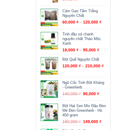
Cám Gạo Tắm Trắng
Nguyên Chất
60,000
₫
–
120,000
₫
Tinh dầu sả chanh
nguyên chất Thảo Mộc
Xanh
18,000
₫
–
95,000
₫
Bột Quế Nguyên Chất
120,000
₫
–
210,000
₫
Ngũ Cốc Tinh Bột Kháng
- Greenherb
140,000
₫
90,000
₫
Bột Hạt Sen Mix Đậu Đen
Mè Đen Greenherb - Hủ
450 gram
190,000
₫
149,000
₫