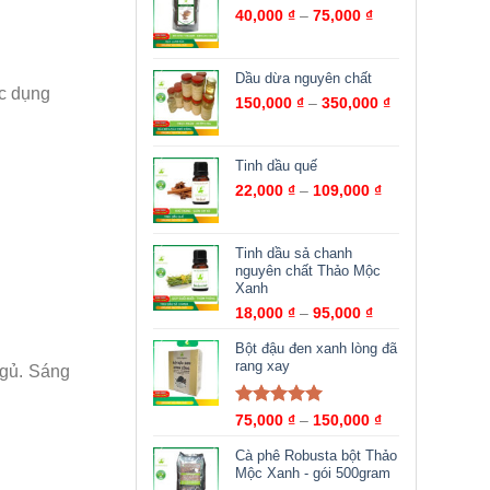
40,000
₫
–
75,000
₫
Dầu dừa nguyên chất
ác dụng
150,000
₫
–
350,000
₫
Tinh dầu quế
22,000
₫
–
109,000
₫
Tinh dầu sả chanh
nguyên chất Thảo Mộc
Xanh
18,000
₫
–
95,000
₫
Bột đậu đen xanh lòng đã
rang xay
ngủ. Sáng
Được xếp
75,000
₫
–
150,000
₫
hạng
5.00
5
sao
Cà phê Robusta bột Thảo
Mộc Xanh - gói 500gram