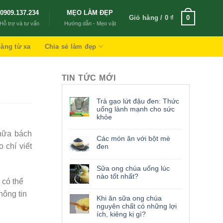
0909.137.234
MẸO LÀM ĐẸP
Giỏ hàng /
0
₫
0
Hỗ trợ và tư vấn
Hướng dẫn - Mẹo vặt
àng từ xa
Chia sẻ làm đẹp
TIN TỨC MỚI
Trà gạo lứt đậu đen: Thức
uống lành mạnh cho sức
khỏe
chữa bách
Các món ăn với bột mè
 chí viết
đen
Sữa ong chúa uống lúc
nào tốt nhất?
 có thể
hông tin
Khi ăn sữa ong chúa
nguyên chất có những lợi
ích, kiêng kị gì?