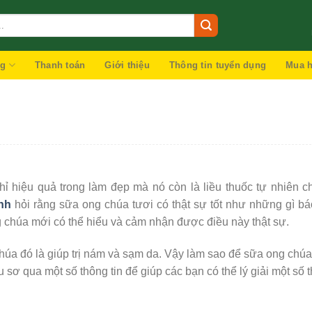
ng
Thanh toán
Giới thiệu
Thông tin tuyển dụng
Mua h
hỉ hiệu quả trong làm đẹp mà nó còn là liều thuốc tự nhiên 
nh
hỏi rằng sữa ong chúa tươi có thật sự tốt như những gì báo
g chúa mới có thể hiểu và cảm nhận được điều này thật sự.
húa đó là giúp trị nám và sạm da. Vậy làm sao để sữa ong chúa
 sơ qua một số thông tin để giúp các bạn có thể lý giải một số t