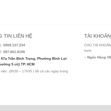
 TIN LIÊN HỆ
TÀI KHOẢ
1:
0909.137.234
CHỦ TÀI KHOẢN:
herb
2:
097.661.8106
–
Ngân Hàng VI
67a Trần Bình Trọng, Phường Bình Lợi
hường 5 cũ) TP. HCM
 việc: (8h30 – 17h30 | tất cả các ngày trong