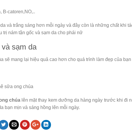
, B-catoren,NO,..
ềm da và trắng sáng hơn mỗi ngày và đây còn là những chất khi t
ều trị nám tận gốc và sạm da cho phái nữ
m và sạm da
a sẽ mang lại hiệu quả cao hơn cho quá trình làm đẹp của bạn
phê sữa ong chúa
ong chúa
lên mặt thay kem dưỡng da hàng ngày trước khi đi 
da bạn mịn và sáng hồng lên mỗi ngày.