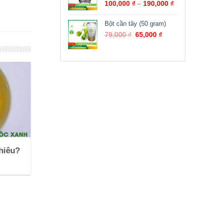
100,000
₫
–
190,000
₫
Bột cần tây (50 gram)
79,000
₫
65,000
₫
hiêu?