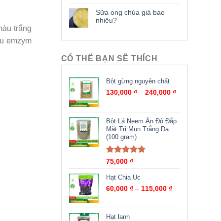
Sữa ong chúa giá bao
nhiêu?
màu trắng
iều emzym
CÓ THỂ BẠN SẼ THÍCH
Bột gừng nguyên chất
130,000
₫
–
240,000
₫
Bột Lá Neem Ấn Độ Đắp
Mặt Trị Mụn Trắng Da
(100 gram)
Được xếp
75,000
₫
hạng
5.00
5
sao
Hạt Chia Úc
60,000
₫
–
115,000
₫
Hạt lanh