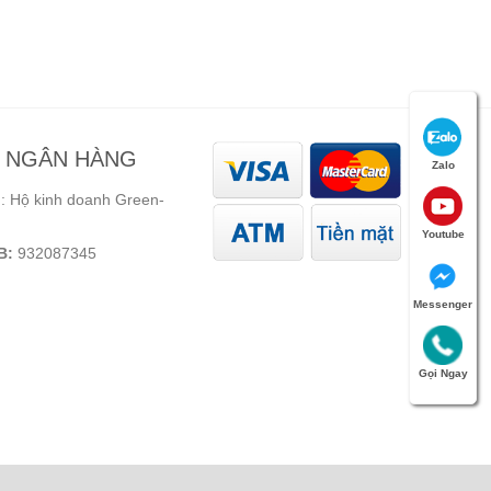
N NGÂN HÀNG
Zalo
 Hộ kinh doanh Green-
Youtube
B:
932087345
Messenger
Gọi Ngay