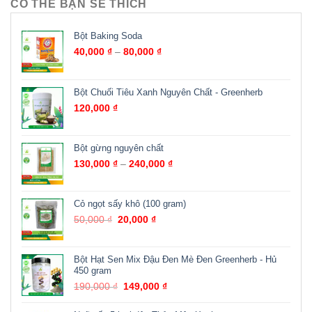
CÓ THỂ BẠN SẼ THÍCH
Bột Baking Soda
40,000
₫
–
80,000
₫
Bột Chuối Tiêu Xanh Nguyên Chất - Greenherb
120,000
₫
Bột gừng nguyên chất
130,000
₫
–
240,000
₫
Cỏ ngọt sấy khô (100 gram)
50,000
₫
20,000
₫
Bột Hạt Sen Mix Đậu Đen Mè Đen Greenherb - Hủ
450 gram
190,000
₫
149,000
₫