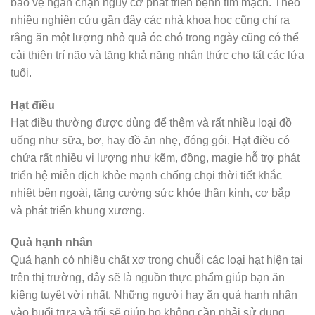
bảo vệ ngăn chặn nguy cơ phát triển bệnh tim mạch. Theo
nhiều nghiên cứu gần đây các nhà khoa học cũng chỉ ra
rằng ăn một lượng nhỏ quả óc chó trong ngày cũng có thể
cải thiện trí não và tăng khả năng nhận thức cho tất các lứa
tuổi.
Hạt điều
Hạt điều thường được dùng để thêm và rất nhiều loại đồ
uống như sữa, bơ, hay đồ ăn nhẹ, đóng gói. Hạt điều có
chứa rất nhiều vi lượng như kẽm, đồng, magie hỗ trợ phát
triển hệ miễn dịch khỏe mạnh chống chọi thời tiết khắc
nhiệt bên ngoài, tăng cường sức khỏe thần kinh, cơ bắp
và phát triển khung xương.
Quả hạnh nhân
Quả hạnh có nhiều chất xơ trong chuỗi các loại hạt hiện tại
trên thị trường, đây sẽ là nguồn thực phẩm giúp bạn ăn
kiêng tuyệt vời nhất. Những người hay ăn quả hạnh nhân
vào buổi trưa và tối sẽ giúp họ không cần phải sử dụng