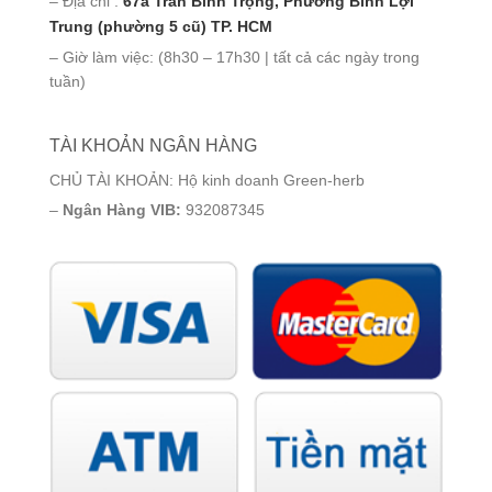
– Địa chỉ :
67a Trần Bình Trọng, Phường Bình Lợi
Trung (phường 5 cũ) TP. HCM
– Giờ làm việc: (8h30 – 17h30 | tất cả các ngày trong
tuần)
TÀI KHOẢN NGÂN HÀNG
CHỦ TÀI KHOẢN: Hộ kinh doanh Green-herb
–
Ngân Hàng VIB:
932087345