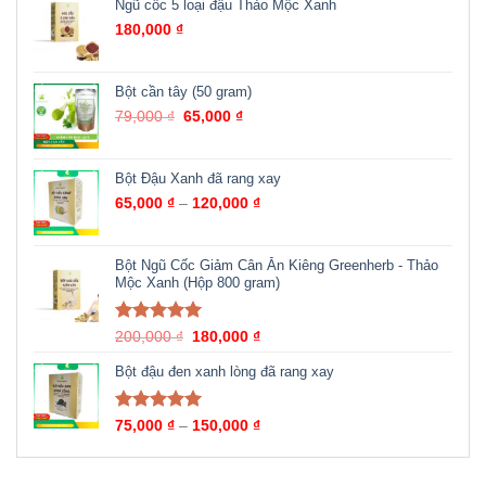
Ngũ cốc 5 loại đậu Thảo Mộc Xanh
180,000
₫
Bột cần tây (50 gram)
79,000
₫
65,000
₫
Bột Đậu Xanh đã rang xay
65,000
₫
–
120,000
₫
Bột Ngũ Cốc Giảm Cân Ăn Kiêng Greenherb - Thảo
Mộc Xanh (Hộp 800 gram)
Được xếp
200,000
₫
180,000
₫
hạng
5.00
5
sao
Bột đậu đen xanh lòng đã rang xay
Được xếp
75,000
₫
–
150,000
₫
hạng
5.00
5
sao