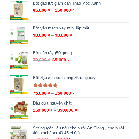
Bột gạo lứt giảm cân Thảo Mộc Xanh
65,000
₫
–
150,000
₫
Bột yến mạch xay mịn đắp mặt
50,000
₫
–
90,000
₫
Bột cần tây (50 gram)
79,000
₫
65,000
₫
Bột đậu đen xanh lòng đã rang xay
Được xếp
75,000
₫
–
150,000
₫
hạng
5.00
5
sao
Dầu dừa nguyên chất
150,000
₫
–
350,000
₫
Set nguyên liệu nấu chè bưởi An Giang , chè bưởi
đậu xanh( set 40-45 chén)