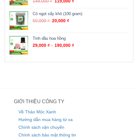
149,000
₫
119,000
₫
Cỏ ngọt sấy khô (100 gram)
50,000
₫
20,000
₫
Tinh dầu hoa hồng
29,000
₫
–
190,000
₫
GIỚI THIỆU CÔNG TY
Về Thảo Mộc Xanh
Hướng dẫn mua hàng từ xa
Chính sách vận chuyển
Chính sách bảo mật thông tin