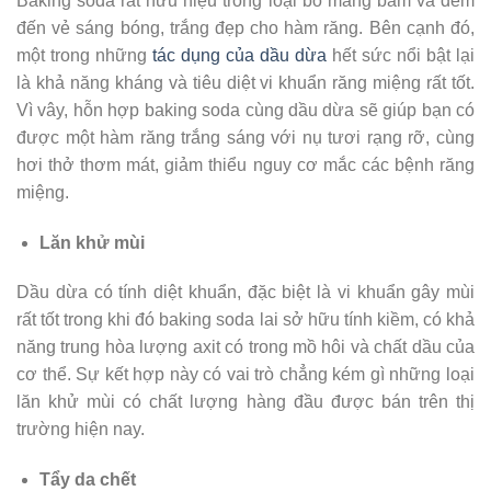
Baking soda rất hữu hiệu trong loại bỏ mảng bám và đem
đến vẻ sáng bóng, trắng đẹp cho hàm răng. Bên cạnh đó,
một trong những
tác dụng của dầu dừa
hết sức nổi bật lại
là khả năng kháng và tiêu diệt vi khuẩn răng miệng rất tốt.
Vì vây, hỗn hợp baking soda cùng dầu dừa sẽ giúp bạn có
được một hàm răng trắng sáng với nụ tươi rạng rỡ, cùng
hơi thở thơm mát, giảm thiểu nguy cơ mắc các bệnh răng
miệng.
Lăn khử mùi
Dầu dừa có tính diệt khuẩn, đặc biệt là vi khuẩn gây mùi
rất tốt trong khi đó baking soda lai sở hữu tính kiềm, có khả
năng trung hòa lượng axit có trong mồ hôi và chất dầu của
cơ thể. Sự kết hợp này có vai trò chẳng kém gì những loại
lăn khử mùi có chất lượng hàng đầu được bán trên thị
trường hiện nay.
Tẩy da chết