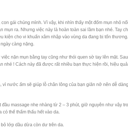
 con gái chúng mình. Vì vậy, khi nhìn thấy một đốm mụn nhỏ nổi
n mụn ra. Nhưng việc này là hoàn toàn sai lầm bạn nhé. Tay ch
iều kiện cho vi khuẩn xâm nhập vào vùng da đang bị tổn thương
n ngày càng nặng.
 việc nặn mụn bằng tay cũng như thói quen sờ tay lên mặt. Sau
n nhé ! Cách này đã được rất nhiều bạn thực hiện rồi, hiệu quả
 vì nước ấm sẽ giúp lỗ chân lông của bạn giãn nở nên dễ dàng
t đầu massage nhẹ nhàng từ 2 – 3 phút, giữ nguyên như vậy tr
 có thể thẩm thấu hết vào da.
 bỏ lớp dầu dừa còn dư trên da.