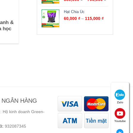
Hạt Chia Úc
60,000
₫
–
115,000
₫
xanh &
a học
N NGÂN HÀNG
Zalo
 Hộ kinh doanh Green-
Youtube
B:
932087345