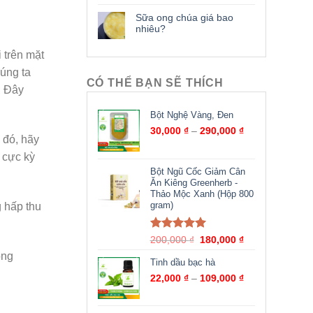
Sữa ong chúa giá bao
nhiêu?
 trên mặt
úng ta
CÓ THỂ BẠN SẼ THÍCH
. Đây
Bột Nghệ Vàng, Đen
30,000
₫
–
290,000
₫
 đó, hãy
 cực kỳ
Bột Ngũ Cốc Giảm Cân
Ăn Kiêng Greenherb -
Thảo Mộc Xanh (Hộp 800
gram)
 hấp thu
Được xếp
200,000
₫
180,000
₫
hạng
5.00
5
ong
sao
Tinh dầu bạc hà
22,000
₫
–
109,000
₫