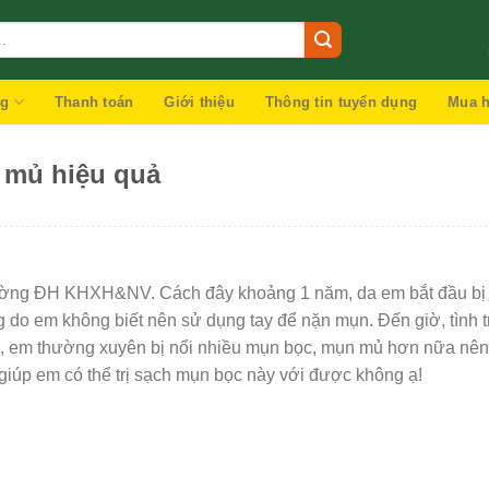
ng
Thanh toán
Giới thiệu
Thông tin tuyển dụng
Mua h
 mủ hiệu quả
trường ĐH KHXH&NV. Cách đây khoảng 1 năm, da em bắt đầu bị
ng do em không biết nên sử dụng tay để nặn mụn. Đến giờ, tình 
 em thường xuyên bị nổi nhiều mụn bọc, mụn mủ hơn nữa nên 
giúp em có thể trị sạch mụn bọc này với được không ạ!