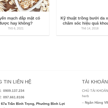
yến mạch đắp mặt có
Kỹ thuật trồng bưởi da 
được hay không?
chăm sóc hiệu quả kho
Th5 6, 2021
Th6 14, 2018
 TIN LIÊN HỆ
TÀI KHOẢ
1:
0909.137.234
CHỦ TÀI KHOẢN:
herb
2:
097.661.8106
–
Ngân Hàng VI
67a Trần Bình Trọng, Phường Bình Lợi