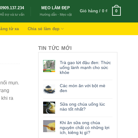
0909.137.234
MẸO LÀM ĐẸP
Giỏ hàng /
0
₫
0
Hỗ trợ và tư vấn
Hướng dẫn - Mẹo vặt
àng từ xa
Chia sẻ làm đẹp
TIN TỨC MỚI
Trà gạo lứt đậu đen: Thức
uống lành mạnh cho sức
khỏe
 nổi mụn.
Các món ăn với bột mè
trạng
đen
khi ra
Sữa ong chúa uống lúc
nào tốt nhất?
Khi ăn sữa ong chúa
nguyên chất có những lợi
ích, kiêng kị gì?