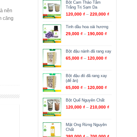
Bột Cam Thảo Tắm
Trắng Trị Sạm Da
và nên
120,000
₫
–
220,000
₫
ạn căng
Tinh dầu hoa oải hương
29,000
₫
–
190,000
₫
Bột đậu nành đã rang xay
65,000
₫
–
120,000
₫
Bột đậu đỏ đã rang xay
(để ăn)
65,000
₫
–
120,000
₫
Bột Quế Nguyên Chất
120,000
₫
–
210,000
₫
Mật Ong Rừng Nguyên
Chất
380,000
₫
–
700,000
₫