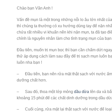
Chào bạn Vân Anh !
Vấn đề mụn là một trong những nỗi lo âu lớn nhất của
thì chúng ta thường có xu hướng dùng tay để nặn nhâ
chứa rất nhiều vi khuẩn nên khi nặn mụn, ta đã tạo đ
chính là nguyên nhân làm cho tình trạng mụn của bạ
Đầu tiên, muốn trị mụn bọc thì bạn cần chấm dứt ngay
thử áp dụng cách làm sau đây để trị sạch mụn luôn bạ
luôn nha bạn !
– Đầu tiên, bạn nên rửa mặt thật sạch với nước ấm,
dưỡng chất hơn.
– Sau đó, thoa một lớp mỏng
dầu dừa
lên da và bắ
khoảng 15 phút để các chất dinh dưỡng trong dầu dừa
– Cuối cùng, rửa mặt lại thật sạch với nước để loại