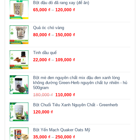
sao
Bột đậu đỏ đã rang xay (để ăn)
65,000
₫
–
120,000
₫
Quả óc chó vàng
80,000
₫
–
150,000
₫
Tinh dầu quế
22,000
₫
–
109,000
₫
Bột mè đen nguyên chất mix đậu đen xanh lòng
không đường Green-Herb nguyên chất tự nhiên - hủ
500gram
180,000
₫
110,000
₫
Bột Chuối Tiêu Xanh Nguyên Chất - Greenherb
120,000
₫
Bột Yến Mạch Quaker Oats Mỹ
35,000
₫
–
250,000
₫