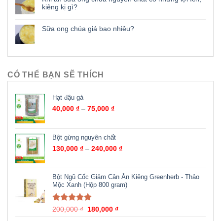
kiêng kị gì?
Sữa ong chúa giá bao nhiêu?
CÓ THỂ BẠN SẼ THÍCH
Hạt đậu gà
40,000
₫
–
75,000
₫
Bột gừng nguyên chất
130,000
₫
–
240,000
₫
Bột Ngũ Cốc Giảm Cân Ăn Kiêng Greenherb - Thảo
Mộc Xanh (Hộp 800 gram)
Được xếp
200,000
₫
180,000
₫
hạng
5.00
5