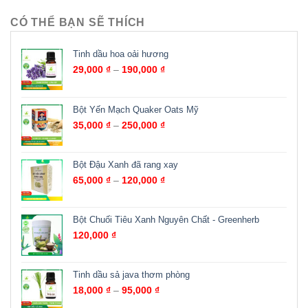
CÓ THỂ BẠN SẼ THÍCH
Tinh dầu hoa oải hương
29,000
₫
–
190,000
₫
Bột Yến Mạch Quaker Oats Mỹ
35,000
₫
–
250,000
₫
Bột Đậu Xanh đã rang xay
65,000
₫
–
120,000
₫
Bột Chuối Tiêu Xanh Nguyên Chất - Greenherb
120,000
₫
Tinh dầu sả java thơm phòng
18,000
₫
–
95,000
₫