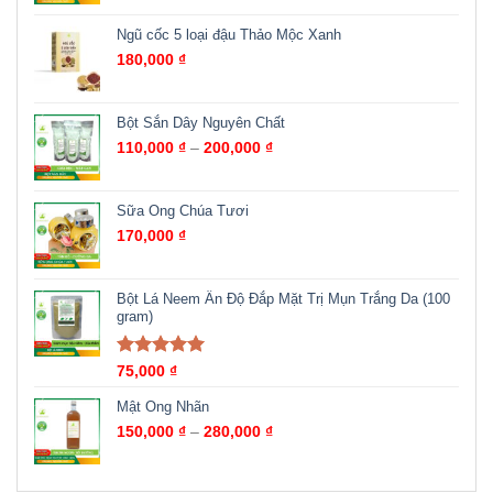
Ngũ cốc 5 loại đậu Thảo Mộc Xanh
180,000
₫
Bột Sắn Dây Nguyên Chất
110,000
₫
–
200,000
₫
Sữa Ong Chúa Tươi
170,000
₫
Bột Lá Neem Ấn Độ Đắp Mặt Trị Mụn Trắng Da (100
gram)
Được xếp
75,000
₫
hạng
5.00
5
sao
Mật Ong Nhãn
150,000
₫
–
280,000
₫