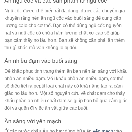
Ăn ngũ cốc và các sản phẩm từ ngũ cốc
Ngũ cốc được chế biến rất đa dạng, được các chuyên gia
khuyên rằng nên ăn ngũ cốc vào buổi sáng để cung cấp
lượng calo cho cơ thể. Bạn có thể dùng ngũ cốc nguyên
hạt và ngũ cốc có chứa hàm lượng chất xơ cao sẽ giúp
bạn cảm thấy no lâu hơn. Bạn sẽ không cần phải ăn thêm
thứ gì khác mà vẫn không lo bị đói.
Ăn nhiều đạm vào buổi sáng
Để khắc phục tình trạng thèm ăn bạn nên ăn sáng với khẩu
phần ăn nhiều đạm. Với khẩu phần ăn nhiều đạm, cơ thể
sẽ điều tiết ra peptit loại chất này có khả năng tạo ra cảm
giác no lâu hơn. Một số nguyên cứu về chất đạm cho thấy
khẩu phần ăn nhiều chất đạm sẽ giúp bạn bỏ qua cảm giác
đói và quên đi việc ăn vặt giữa các buổi.
Ăn sáng với yến mạch
Ở các nước châu Âu họ hay dùng bữa ăn
yến mạch
vào