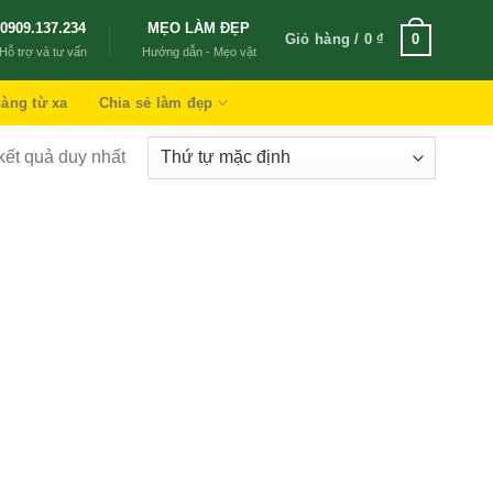
0909.137.234
MẸO LÀM ĐẸP
Giỏ hàng /
0
₫
0
Hỗ trợ và tư vấn
Hướng dẫn - Mẹo vặt
àng từ xa
Chia sẻ làm đẹp
 kết quả duy nhất