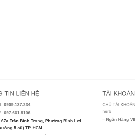
 TIN LIÊN HỆ
TÀI KHOẢ
1:
0909.137.234
CHỦ TÀI KHOẢN:
herb
2:
097.661.8106
–
Ngân Hàng VI
67a Trần Bình Trọng, Phường Bình Lợi
hường 5 cũ) TP. HCM