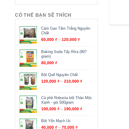
CÓ THỂ BẠN SẼ THÍCH
Cám Gạo Tắm Trắng Nguyên
Chất
60,000
₫
–
120,000
₫
Baking Soda Tẩy Rửa (907
gram)
80,000
₫
Bột Quế Nguyên Chất
120,000
₫
–
210,000
₫
Cà phê Robusta bột Thảo Mộc
Xanh - gói 500gram
100,000
₫
–
190,000
₫
Bột Yến Mạch Úc
40,000
₫
–
70,000
₫