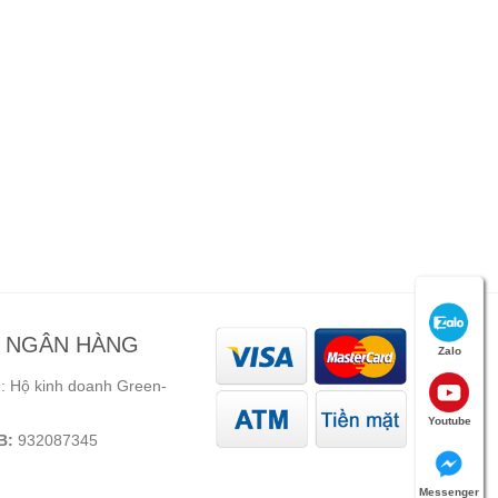
N NGÂN HÀNG
Zalo
 Hộ kinh doanh Green-
Youtube
B:
932087345
Messenger