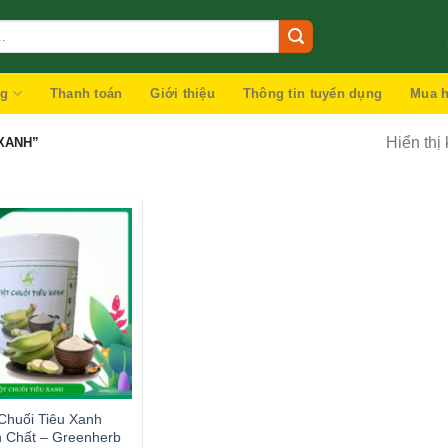
ng
Thanh toán
Giới thiệu
Thông tin tuyển dụng
Mua h
Hiển thị
XANH”
Chuối Tiêu Xanh
 Chất – Greenherb