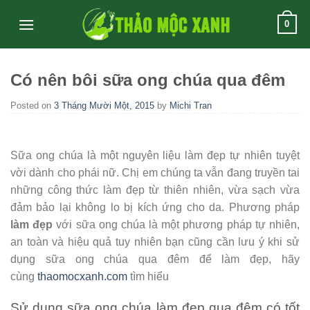
Skip
0
to
content
Có nên bôi sữa ong chúa qua đêm
Posted on
3 Tháng Mười Một, 2015
by
Michi Tran
Sữa ong chúa là một nguyên liệu làm đẹp tự nhiên tuyệt
vời dành cho phái nữ. Chị em chúng ta vẫn đang truyền tai
những công thức làm đẹp từ thiên nhiên, vừa sạch vừa
đảm bảo lại không lo bị kích ứng cho da. Phương pháp
làm đẹp
với sữa ong chúa là một phương pháp tự nhiên,
an toàn và hiệu quả tuy nhiên bạn cũng cần lưu ý khi sử
dụng sữa ong chúa qua đêm để làm đẹp, hãy
cùng
thaomocxanh.com
tìm hiểu
Sử dụng sữa ong chúa làm đẹp qua đêm có tốt