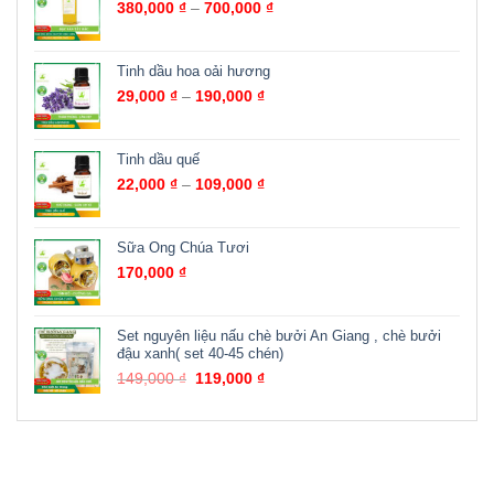
380,000
₫
–
700,000
₫
Tinh dầu hoa oải hương
29,000
₫
–
190,000
₫
Tinh dầu quế
22,000
₫
–
109,000
₫
Sữa Ong Chúa Tươi
170,000
₫
Set nguyên liệu nấu chè bưởi An Giang , chè bưởi
đậu xanh( set 40-45 chén)
149,000
₫
119,000
₫