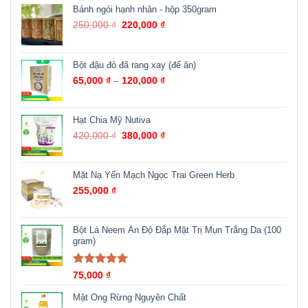
Bánh ngói hạnh nhân - hộp 350gram
250,000
₫
220,000
₫
Bột đậu đỏ đã rang xay (để ăn)
65,000
₫
–
120,000
₫
Hạt Chia Mỹ Nutiva
420,000
₫
380,000
₫
Mặt Nạ Yến Mạch Ngọc Trai Green Herb
255,000
₫
Bột Lá Neem Ấn Độ Đắp Mặt Trị Mụn Trắng Da (100
gram)
Được xếp
75,000
₫
hạng
5.00
5
sao
Mật Ong Rừng Nguyên Chất