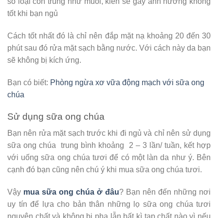
số loại côn trùng như muỗi, kiến sẽ gây ảnh hưởng không
tốt khi bạn ngủ
Cách tốt nhất đó là chỉ nên đắp mặt nạ khoảng 20 đến 30
phút sau đó rửa mặt sạch bằng nước. Với cách này da bạn
sẽ không bị kích ứng.
Bạn có biết:
Phòng ngừa xơ vữa động mạch với sữa ong
chúa
Sử dụng sữa ong chúa
Bạn nên rửa mặt sạch trước khi đi ngủ và chỉ nên sử dụng
sữa ong chúa trung bình khoảng 2 – 3 lần/ tuần, kết hợp
với uống sữa ong chúa tươi để có một làn da như ý. Bên
cạnh đó bạn cũng nên chú ý khi mua sữa ong chúa tươi.
Vậy
mua sữa ong chúa ở đâu
? Bạn nên đến những nơi
uy tín để lựa cho bản thân những lọ sữa ong chúa tươi
nguyên chất và không bị pha lẫn bất kì tạp chất nào vì nếu