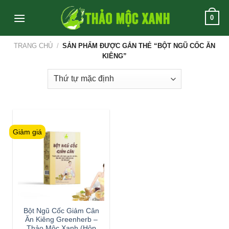
Skip
0
to
content
TRANG CHỦ
/
SẢN PHẨM ĐƯỢC GẮN THẺ “BỘT NGŨ CỐC ĂN
KIÊNG”
Giảm giá
Bột Ngũ Cốc Giảm Cân
Ăn Kiêng Greenherb –
Thảo Mộc Xanh (Hộp