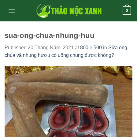
Skip
0
to
content
sua-ong-chua-nhung-huu
Published
20 Tháng Năm, 2021
at
800 × 500
in
Sữa ong
chúa và nhung hươu có uống chung được không?