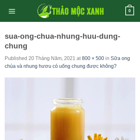
Skip
0
to
content
sua-ong-chua-nhung-huu-dung-
chung
Published
20 Tháng Năm, 2021
at
800 × 500
in
Sữa ong
chúa và nhung hươu có uống chung được không?