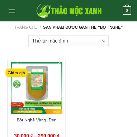
Skip
0
to
content
TRANG CHỦ
/
SẢN PHẨM ĐƯỢC GẮN THẺ “BỘT NGHỆ”
Giảm giá
Bột Nghệ Vàng, Đen
30,000
₫
–
290,000
₫