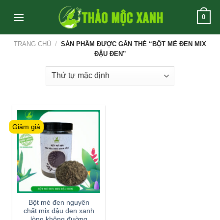
Skip
0
to
content
TRANG CHỦ
/
SẢN PHẨM ĐƯỢC GẮN THẺ “BỘT MÈ ĐEN MIX
ĐẬU ĐEN”
Giảm giá
Bột mè đen nguyên
chất mix đậu đen xanh
lòng không đường