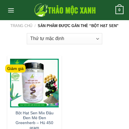
Skip
0
to
content
TRANG CHỦ
/
SẢN PHẨM ĐƯỢC GẮN THẺ “BỘT HẠT SEN”
Giảm giá
Bột Hạt Sen Mix Đậu
Đen Mè Đen
Greenherb – Hủ 450
gram