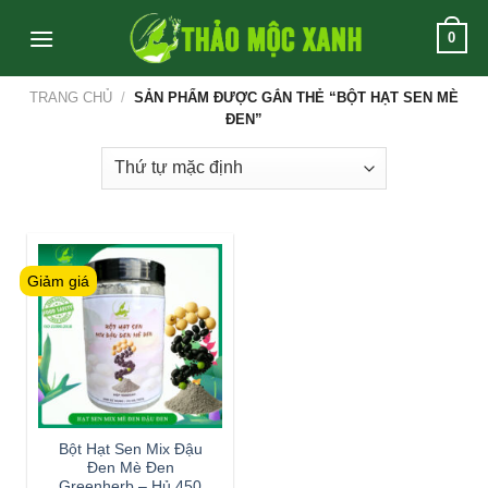
Skip
0
to
content
TRANG CHỦ
/
SẢN PHẨM ĐƯỢC GẮN THẺ “BỘT HẠT SEN MÈ
ĐEN”
Giảm giá
Bột Hạt Sen Mix Đậu
Đen Mè Đen
Greenherb – Hủ 450