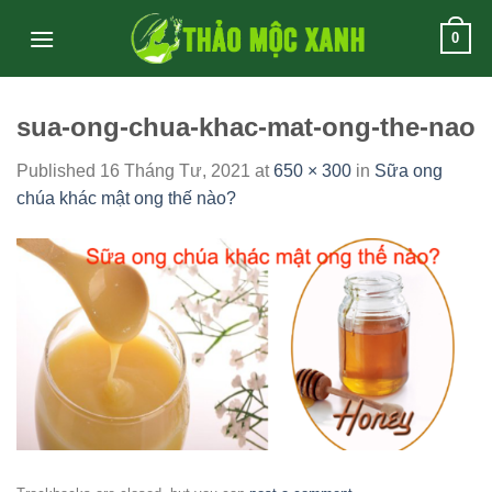
Skip
0
to
content
sua-ong-chua-khac-mat-ong-the-nao
Published
16 Tháng Tư, 2021
at
650 × 300
in
Sữa ong
chúa khác mật ong thế nào?