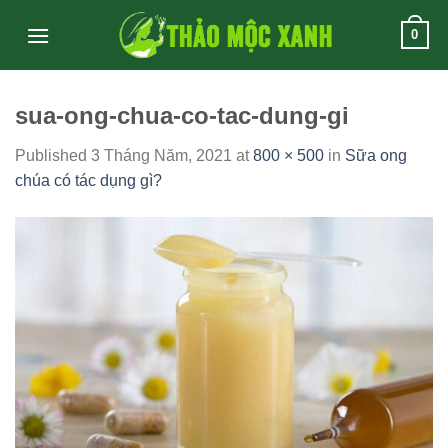
Skip
0
to
content
sua-ong-chua-co-tac-dung-gi
Published
3 Tháng Năm, 2021
at
800 × 500
in
Sữa ong
chúa có tác dụng gì?