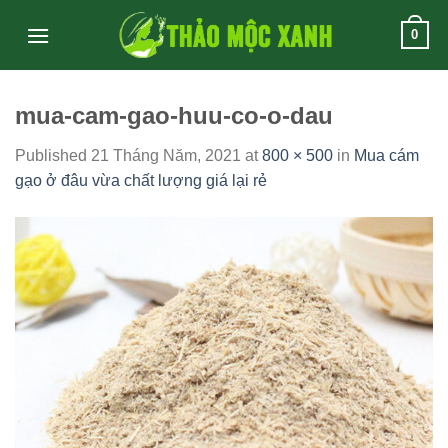
Skip
0
to
content
mua-cam-gao-huu-co-o-dau
Published
21 Tháng Năm, 2021
at
800 × 500
in
Mua cám
gạo ở đâu vừa chất lượng giá lại rẻ