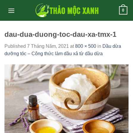
Skip
0
to
content
dau-dua-duong-toc-dau-xa-tmx-1
Published
7 Tháng Năm, 2021
at
800 × 500
in
Dầu dừa
dưỡng tóc – Công thức làm dầu xả từ dầu dừa