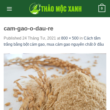
Skip
0
to
content
cam-gao-o-dau-re
Published
24 Tháng Tư, 2021
at
800 × 500
in
Cách tắm
trắng bằng bột cám gạo, mua cám gạo nguyên chất ở đâu