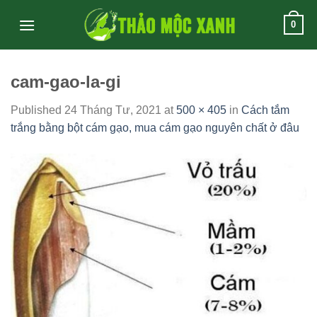
Skip
0
to
content
cam-gao-la-gi
Published
24 Tháng Tư, 2021
at
500 × 405
in
Cách tắm
trắng bằng bột cám gạo, mua cám gạo nguyên chất ở đâu