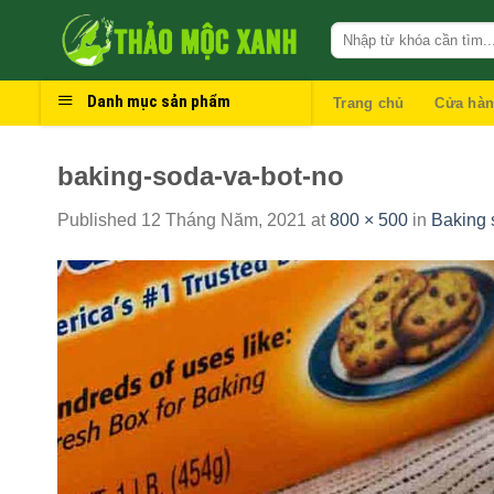
Skip
to
content
Danh mục sản phẩm
Trang chủ
Cửa hà
baking-soda-va-bot-no
Published
12 Tháng Năm, 2021
at
800 × 500
in
Baking 