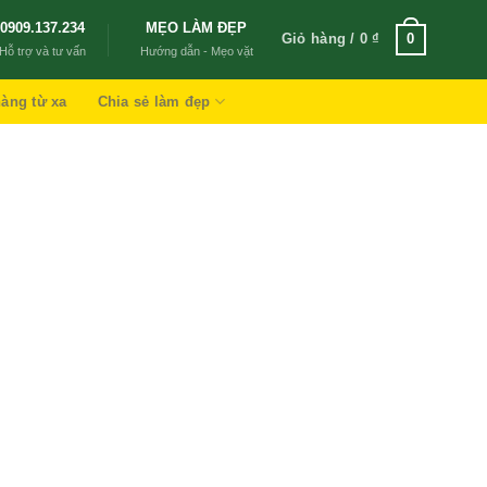
0909.137.234
MẸO LÀM ĐẸP
Giỏ hàng /
0
₫
0
Hỗ trợ và tư vấn
Hướng dẫn - Mẹo vặt
àng từ xa
Chia sẻ làm đẹp