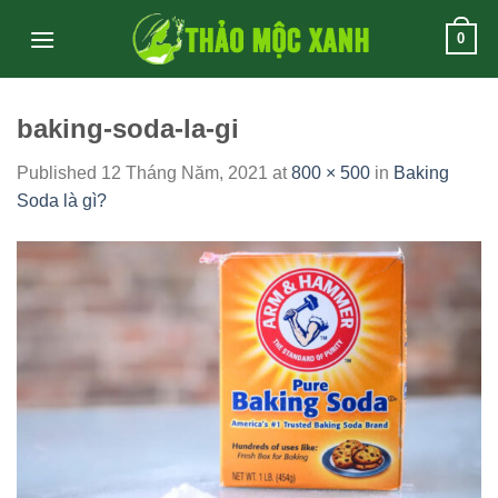
Skip
0
to
content
baking-soda-la-gi
Published
12 Tháng Năm, 2021
at
800 × 500
in
Baking
Soda là gì?