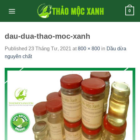
Skip
0
to
content
dau-dua-thao-moc-xanh
Published
23 Tháng Tư, 2021
at
800 × 800
in
Dầu dừa
nguyên chất