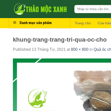
Skip
to
content
Danh mục sản phẩm
Trang chủ
Cửa hà
khung-trang-trang-tri-qua-oc-cho
Published
13 Tháng Tư, 2021
at
800 × 800
in
Quả óc c