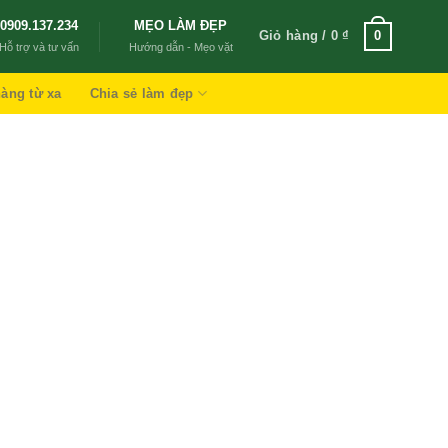
0909.137.234
MẸO LÀM ĐẸP
Giỏ hàng /
0
₫
0
Hỗ trợ và tư vấn
Hướng dẫn - Mẹo vặt
àng từ xa
Chia sẻ làm đẹp