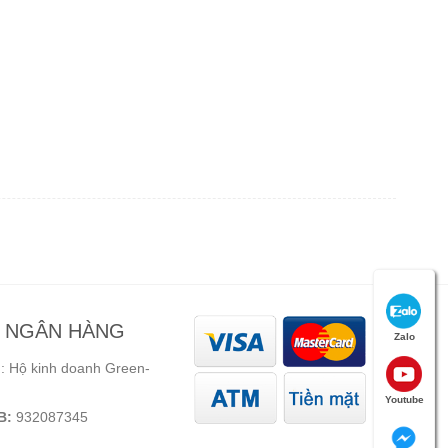
N NGÂN HÀNG
Zalo
 Hộ kinh doanh Green-
Youtube
B:
932087345