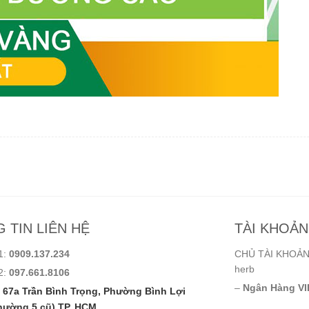
 TIN LIÊN HỆ
TÀI KHOẢ
1:
0909.137.234
CHỦ TÀI KHOẢN:
herb
2:
097.661.8106
–
Ngân Hàng VI
67a Trần Bình Trọng, Phường Bình Lợi
hường 5 cũ) TP. HCM