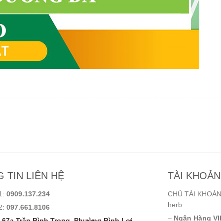
 TIN LIÊN HỆ
TÀI KHOẢ
1:
0909.137.234
CHỦ TÀI KHOẢN:
herb
2:
097.661.8106
–
Ngân Hàng VI
67a Trần Bình Trọng, Phường Bình Lợi