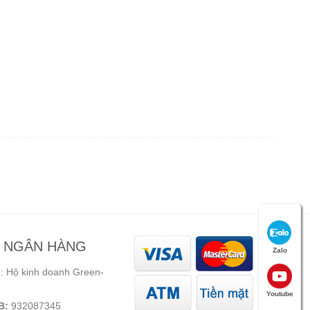
N NGÂN HÀNG
Zalo
 Hộ kinh doanh Green-
Youtube
B:
932087345