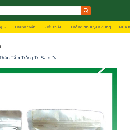
ng
Thanh toán
Giới thiệu
Thông tin tuyển dụng
Mua h
o
Thảo Tắm Trắng Trị Sạm Da