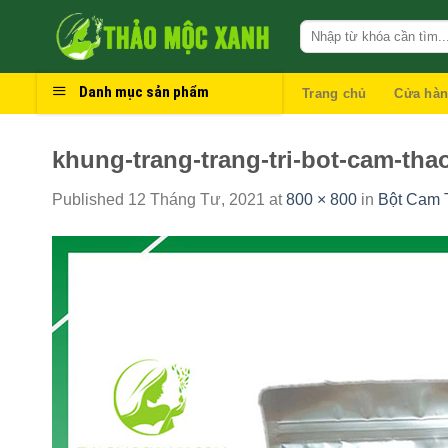
Skip
to
content
Danh mục sản phẩm
Trang chủ
Cửa hà
khung-trang-trang-tri-bot-cam-tha
Published
12 Tháng Tư, 2021
at
800 × 800
in
Bột Cam 