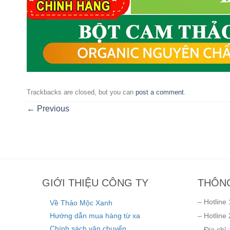
Trackbacks are closed, but you can
post a comment
.
←
Previous
GIỚI THIỆU CÔNG TY
THÔNG
– Hotline 
Về Thảo Mộc Xanh
Hướng dẫn mua hàng từ xa
– Hotline 
Chính sách vận chuyển
– Địa chỉ :