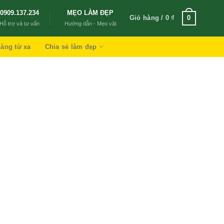
0909.137.234
MẸO LÀM ĐẸP
Giỏ hàng /
0
₫
0
Hỗ trợ và tư vấn
Hướng dẫn - Mẹo vặt
àng từ xa
Chia sẻ làm đẹp