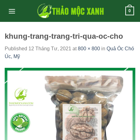
Skip
0
to
content
khung-trang-trang-tri-qua-oc-cho
Published
12 Tháng Tư, 2021
at
800 × 800
in
Quả Óc Chó
Úc, Mỹ