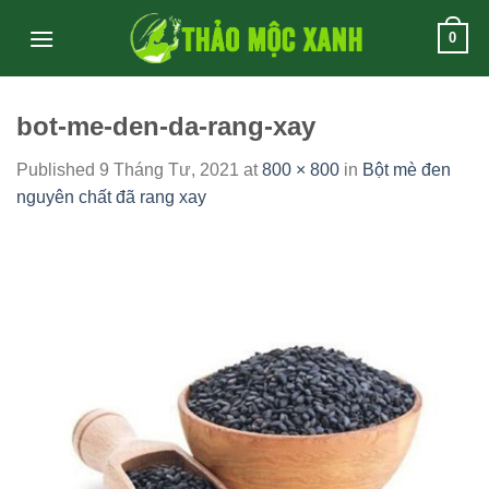
Skip
0
to
content
bot-me-den-da-rang-xay
Published
9 Tháng Tư, 2021
at
800 × 800
in
Bột mè đen
nguyên chất đã rang xay