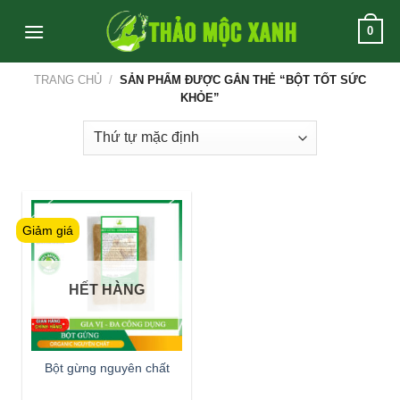
Skip
0
to
content
TRANG CHỦ
/
SẢN PHẨM ĐƯỢC GẮN THẺ “BỘT TỐT SỨC
KHỎE”
Giảm giá
HẾT HÀNG
Bột gừng nguyên chất