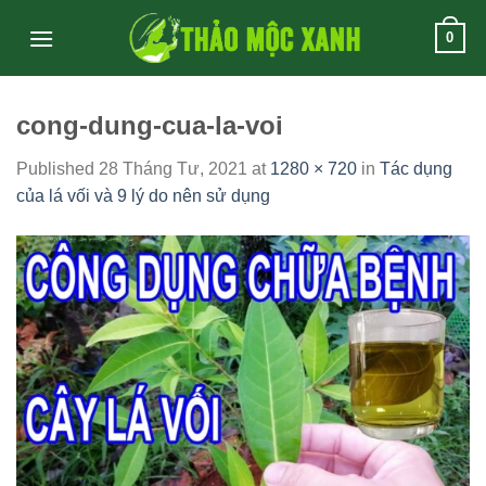
Skip
0
to
content
cong-dung-cua-la-voi
Published
28 Tháng Tư, 2021
at
1280 × 720
in
Tác dụng
của lá vối và 9 lý do nên sử dụng