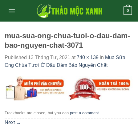
Skip
0
to
content
mua-sua-ong-chua-tuoi-o-dau-dam-
bao-nguyen-chat-3071
Published
13 Tháng Tư, 2021
at
740 × 139
in
Mua Sữa
Ong Chúa Tươi Ở Đâu Đảm Bảo Nguyên Chất
Trackbacks are closed, but you can
post a comment
.
Next
→