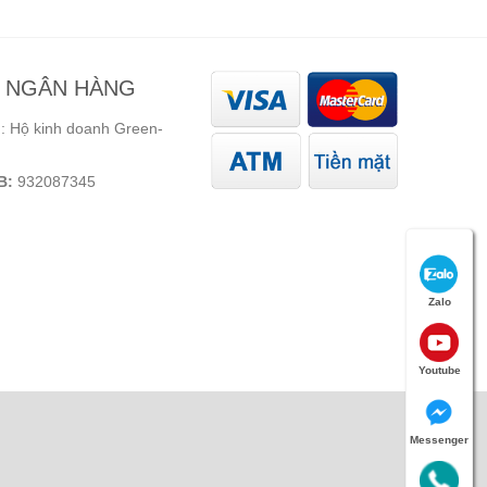
N NGÂN HÀNG
 Hộ kinh doanh Green-
B:
932087345
Zalo
Youtube
Messenger