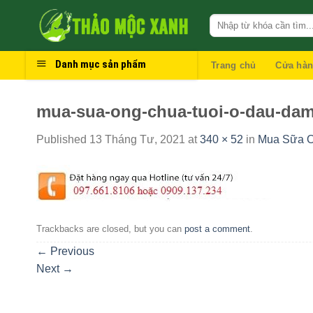
Skip
to
content
Danh mục sản phẩm
Trang chủ
Cửa hà
mua-sua-ong-chua-tuoi-o-dau-dam
Published
13 Tháng Tư, 2021
at
340 × 52
in
Mua Sữa O
Trackbacks are closed, but you can
post a comment
.
←
Previous
Next
→