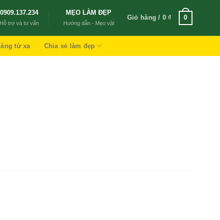
0909.137.234
MẸO LÀM ĐẸP
Giỏ hàng /
0
₫
0
Hỗ trợ và tư vấn
Hướng dẫn - Mẹo vặt
àng từ xa
Chia sẻ làm đẹp