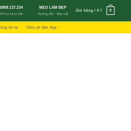
0909.137.234
MẸO LÀM ĐẸP
Giỏ hàng /
0
₫
0
Hỗ trợ và tư vấn
Hướng dẫn - Mẹo vặt
àng từ xa
Chia sẻ làm đẹp