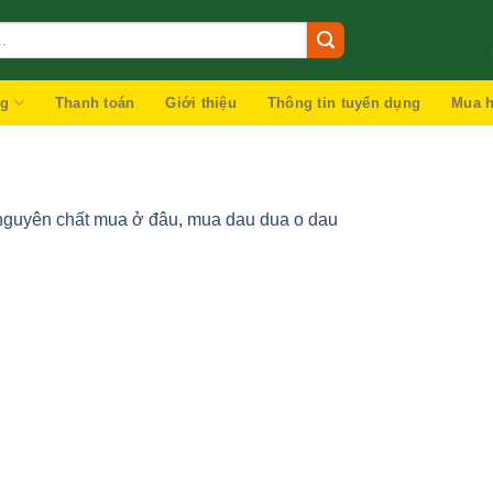
ng
Thanh toán
Giới thiệu
Thông tin tuyển dụng
Mua h
guyên chất mua ở đâu, mua dau dua o dau