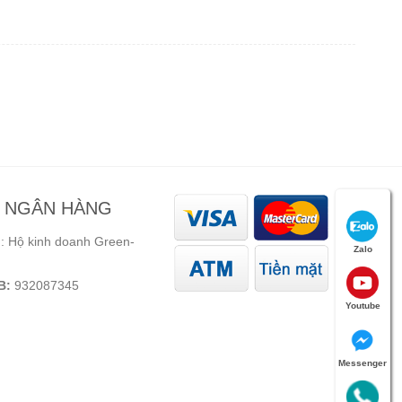
N NGÂN HÀNG
 Hộ kinh doanh Green-
Zalo
B:
932087345
Youtube
Messenger