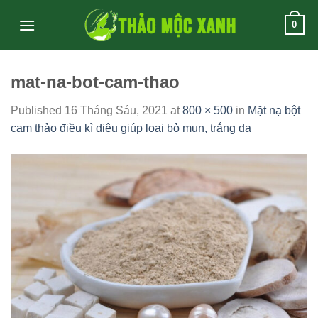
Skip
0
to
content
mat-na-bot-cam-thao
Published
16 Tháng Sáu, 2021
at
800 × 500
in
Mặt nạ bột
cam thảo điều kì diệu giúp loại bỏ mụn, trắng da