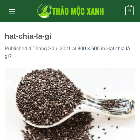
Skip
0
to
content
hat-chia-la-gi
Published
4 Tháng Sáu, 2021
at
800 × 500
in
Hạt chia là
gì?